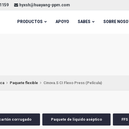
21159
hyxsh@huayang-ppm.com
PRODUCTOS
APOYO
SABES
SOBRE NOS
ica
Paquete flexible
Cinova.S CI Flexo Press (Película)
cartón corrugado
Paquete de líquido aséptico
FFS