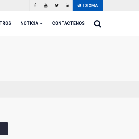
Facebook (en inglés)
Youtube
Twitter
Linkedin
IDIOMA
OTROS
NOTICIA
CONTÁCTENOS