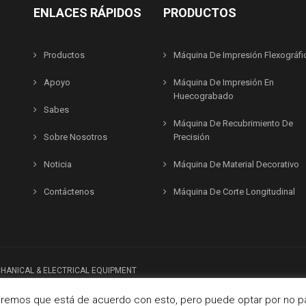
ENLACES RÁPIDOS
PRODUCTOS
Productos
Máquina De Impresión Flexográfi
Apoyo
Máquina De Impresión En
Huecograbado
Sabes
Máquina De Recubrimiento De
Sobre Nosotros
Precisión
Noticia
Máquina De Material Decorativo
Contáctenos
Máquina De Corte Longitudinal
HANICAL & ELECTRICAL EQUIPMENT
umiremos que está de acuerdo con esto, pero puede optar por no pa