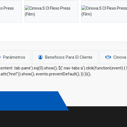
Parámetros
Beneficios Para El Cliente
Cinova 
ab-content .tab-pane').eq(0).show(); $('.nav-tabs a').click(function(event) 
.attr('href')).show(); evento.preventDefault(); }) })();