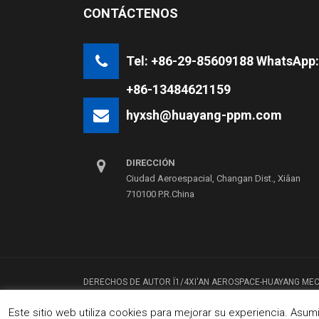
CONTÁCTENOS
Tel: +86-29-85609188 WhatsApp:
+86-13484621159
hyxsh@huayang-ppm.com
DIRECCIÓN
Ciudad Aeroespacial, Changan Dist., Xiâan
710100 P.R.China
DERECHOS DE AUTOR Ï1/4XI'AN AEROSPACE-HUAYANG MEC
CO., LTD
Este sitio web utiliza cookies para mejorar su experiencia. As