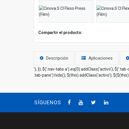
Compartir el producto:
Descripción
Aplicaciones
'); }); $('.nav-tabs a').eq(0).addClass('activo'); $('.t
.tab-pane').hide(); $(this).addClass('activo'); $($(this)
SÍGUENOS